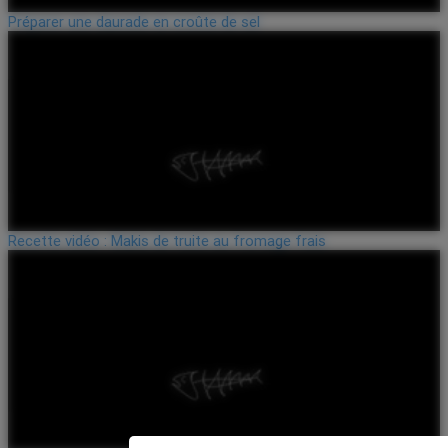
Préparer une daurade en croûte de sel
Recette vidéo : Makis de truite au fromage frais