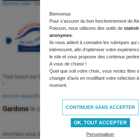
Recette vidéo : Salade estivale de truite fumée et légumes
Bienvenue
Pour s’assurer du bon fonctionnement de Ate
Poisson, nous utilisons des outils de
statist
anonymes
.
Ils nous aident à connaitre les rubriques qui
intéressent, afin d’optimiser votre expérienc
le site et vous proposer des contenus pertin
A vous de choisir !
Quel que soit votre choix, vous restez libre 
Tout savoir sur les poissons d’aquaculture de nos régions
changer d’avis en modifiant votre sélection à
!
moment.
poisson-aquaculture.fr
Gardons
le contact !
CONTINUER SANS ACCEPTER
OK, TOUT ACCEPTER
Inscrivez vous à la
newsletter
pour recevoir toutes les
Personnaliser