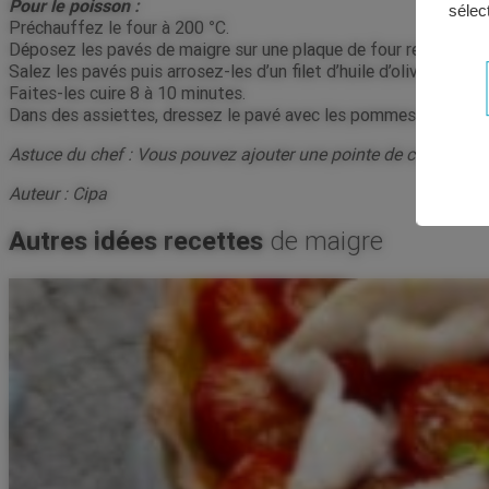
Pour le poisson :
sélec
Préchauffez le four à 200 °C.
Déposez les pavés de maigre sur une plaque de four recouverte 
Salez les pavés puis arrosez-les d’un filet d’huile d’olive.
Faites-les cuire 8 à 10 minutes.
Dans des assiettes, dressez le pavé avec les pommes de terre sa
Astuce du chef : Vous pouvez ajouter une pointe de curry dans l
Auteur :
Cipa
Autres idées recettes
de maigre