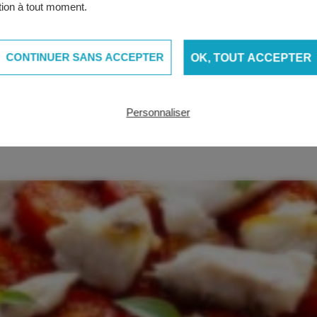
tion à tout moment.
de papier sulfurisé.
CONTINUER SANS ACCEPTER
OK, TOUT ACCEPTER
utées et nappez de sauce à l’ail et estragon ou servez-la à côté
a sauce à l’ail
.
Personnaliser