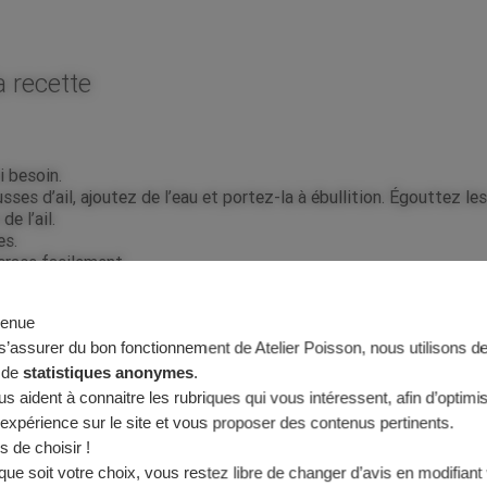
a recette
i besoin.
sses d’ail, ajoutez de l’eau et portez-la à ébullition. Égouttez les
e l’ail.
es.
écrase facilement.
ne consistance crémeuse, puis passez la sauce dans une passoire 
venue
s’assurer du bon fonctionnement de Atelier Poisson, nous utilisons d
s de
statistiques anonymes
.
ouvrez-les d’eau froide. A ébullition, comptez environ 10 minute
ous aident à connaitre les rubriques qui vous intéressent, afin d’optimi
 expérience sur le site et vous proposer des contenus pertinents.
r les rondelles de pommes de terre environ 5 minutes en les mélang
s de choisir !
que soit votre choix, vous restez libre de changer d’avis en modifiant