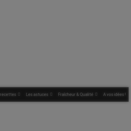
 recettes
Les astuces
Fraîcheur & Qualité
A vos idées !