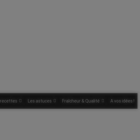
 recettes
Les astuces
Fraîcheur & Qualité
A vos idées !