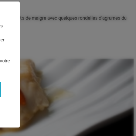
e sel.
z les filets de maigre avec quelques rondelles d’agrumes du
es
ser
 votre