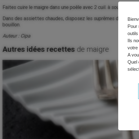
Faites cuire le maigre dans une poêle avec 2 cuil. à soupe d’huil
Dans des assiettes chaudes, disposez les suprêmes de pamplemo
Bien
bouillon.
Pour 
outil
Auteur :
Cipa
Ils n
Autres idées recettes
de maigre
votre
A vou
Quel 
sélec