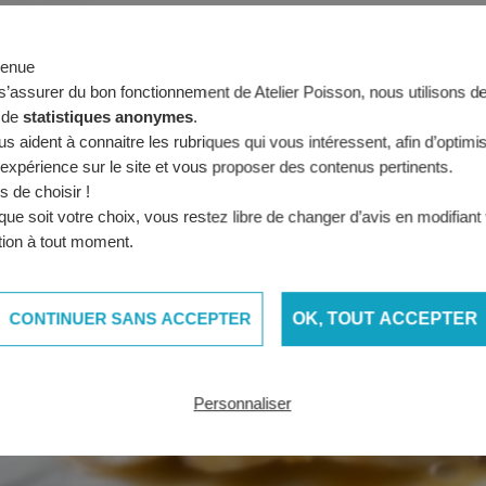
e d’olive 5 minutes de chaque côté, assaisonnez avec de la fleur d
usse dans le fond, versez le bouillon chaud dessus puis dépose
venue
s’assurer du bon fonctionnement de Atelier Poisson, nous utilisons d
s de
statistiques anonymes
.
ous aident à connaitre les rubriques qui vous intéressent, afin d’optimi
 expérience sur le site et vous proposer des contenus pertinents.
s de choisir !
que soit votre choix, vous restez libre de changer d’avis en modifiant
tion à tout moment.
CONTINUER SANS ACCEPTER
OK, TOUT ACCEPTER
Personnaliser