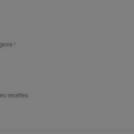
gions !
les recettes